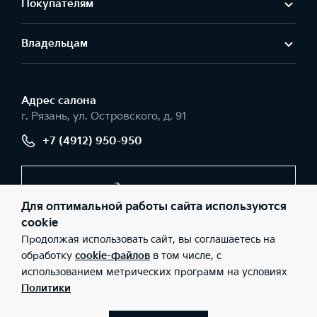
Покупателям
Владельцам
Адрес салонa
г. Рязань, ул. Островского, д. 91
+7 (4912) 950-950
Заказать звонок
Для оптимальной работы сайта используются
cookie
Продолжая использовать сайт, вы соглашаетесь на
© 2026 Юридические лица ООО «РЯЗАНЬАВТО» (Фактический
адрес: г. Рязань, ул. Островского, д. 91; Телефон: +7 (4912) 950-
обработку
cookie-файлов
в том числе, с
950; ИНН: 6228001789; ОГРН: 1026200957188), ООО «Киа
использованием метрических программ на условиях
Россия и СНГ» (Фактический адрес: г.Москва, Валовая 26;
Телефон: 8 800 301 08 80; ИНН: 7728674093; ОГРН:
Политики
5087746291760) ведут деятельность на территории РФ в
соответствии с законодательством РФ. Реализуемые товары
доступны к получению на территории РФ. Информация о