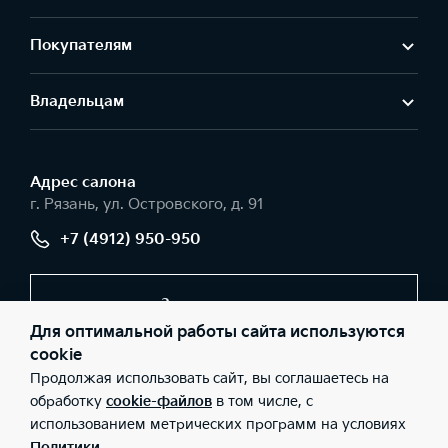
Покупателям
Владельцам
Адрес салонa
г. Рязань, ул. Островского, д. 91
+7 (4912) 950-950
Заказать звонок
Для оптимальной работы сайта используются
cookie
Продолжая использовать сайт, вы соглашаетесь на
© 2026 Юридические лица ООО «РЯЗАНЬАВТО» (Фактический
адрес: г. Рязань, ул. Островского, д. 91; Телефон: +7 (4912) 950-
обработку
cookie-файлов
в том числе, с
950; ИНН: 6228001789; ОГРН: 1026200957188), ООО «Киа
использованием метрических программ на условиях
Россия и СНГ» (Фактический адрес: г.Москва, Валовая 26;
Телефон: 8 800 301 08 80; ИНН: 7728674093; ОГРН:
Политики