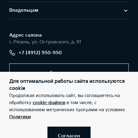
Владельцам
Адрес салонa
г. Рязань, ул. Островского, д. 91
+7 (4912) 950-950
Заказать звонок
Для оптимальной работы сайта используются
cookie
Продолжая использовать сайт, вы соглашаетесь на
© 2026 Юридические лица ООО «РЯЗАНЬАВТО» (Фактический
адрес: г. Рязань, ул. Островского, д. 91; Телефон: +7 (4912) 950-
обработку
cookie-файлов
в том числе, с
950; ИНН: 6228001789; ОГРН: 1026200957188), ООО «Киа
использованием метрических программ на условиях
Россия и СНГ» (Фактический адрес: г.Москва, Валовая 26;
Телефон: 8 800 301 08 80; ИНН: 7728674093; ОГРН:
Политики
5087746291760) ведут деятельность на территории РФ в
соответствии с законодательством РФ. Реализуемые товары
доступны к получению на территории РФ. Информация о
соответствующих моделях и комплектациях и их наличии, ценах,
Согласен