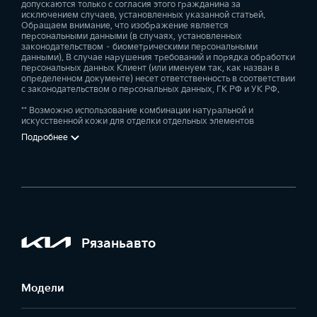
допускаются только с согласия этого гражданина за
исключением случаев, установленных указанной статьей.
Статистика
Обращаем внимание, что изображение является
персональными данными (в случаях, установленных
Интеллектуальная система открывания багажника
—
—
—
законодательством – биометрическими персональными
данными). В случае нарушения требований и порядка обработки
—
—
—
персональных данных Клиент (или именуем так, как назван в
определенном документе) несет ответственность в соответствии
Автоматическая или принудительная диагностика систем
с законодательством о персональных данных, ГК РФ и УК РФ.
автомобиля
Электрический стояночный тормоз (EPB)
** Возможно использование комбинации натуральной и
—
—
—
искусственной кожи для отделки отдельных элементов
—
—
—
Подробнее
Уведомление о разрядке аккумулятора автомобиля
—
—
—
Дистанционный запуск двигателя
Рязаньавто
—
—
—
Модели