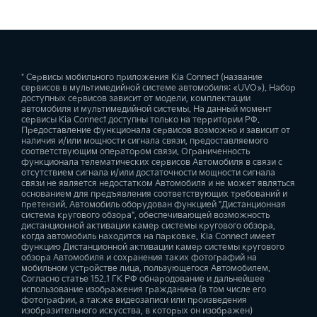
зоне (BCA)
сидений
Обновление статуса систем транспортного средства
—
—
—
—
—
—
—
—
—
Система предотвращения бокового столкновения при выезде с
Система бесключевого доступа Умный ключ (Smart Key) и запуск
парковки задним ходом (RCCA)
* Сервисы мобильного приложения Kia Connect (название
двигателя кнопкой
Информация об использовании автомобиля другим водителем
сервисов в мультимедийной системе автомобиля: «UVO»). Набор
—
—
—
доступных сервисов зависит от модели, комплектации
—
—
—
—
—
—
автомобиля и мультимедийной системы. На данный момент
сервисы Kia Connect доступны только на территории РФ.
Предоставление функционала сервисов возможно и зависит от
наличия и/или мощности сигнала связи, предоставляемого
Дистанционный запуск двигателя с ключа
Информация о работе на холостом ходу
соответствующим оператором связи. Ограниченность
функционала телематических сервисов Автомобиля в связи с
—
—
—
—
—
—
отсутствием сигнала и/или достаточности мощности сигнала
связи не является недостатком Автомобиля и не может являться
основанием для предъявления соответствующих требований и
претензий. Автомобиль оборудован функцией "Дистанционная
Телематические сервисы Kia Connect**
Уровень топлива
система кругового обзора", обеспечивающей возможность
дистанционной активации камер системы кругового обзора,
—
—
—
—
—
—
когда автомобиль находится на парковке. Kia Connect имеет
функцию Дистанционной активации камер системы кругового
обзора Автомобиля и сохранения таких фотографий на
мобильном устройстве лица, пользующегося Автомобилем.
Электропривод складывания боковых зеркал заднего
Отображение информации о неисправностях
Согласно статье 152.1 ГК РФ обнародование и дальнейшее
вида
использование изображения гражданина (в том числе его
—
—
—
фотографии, а также видеозаписи или произведения
—
—
—
изобразительного искусства, в которых он изображен)