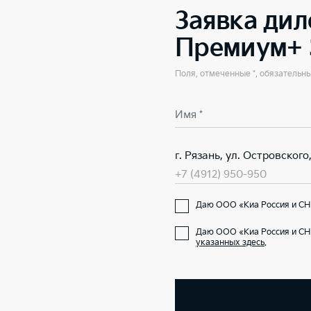
Заявка дил
Премиум+ 
Поля, отмеченные *, обязательн
Имя *
г. Рязань, ул. Островского,
+7 (4912) 950-950
Даю ООО «Киа Россия и СН
Даю ООО «Киа Россия и СН
указанных здесь
.