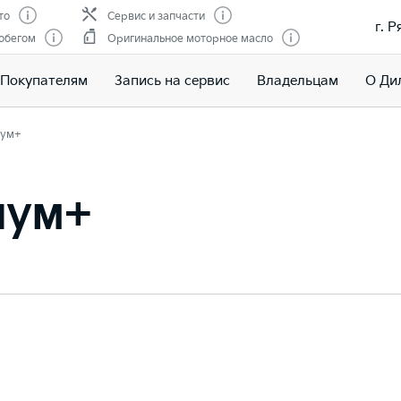
то
Сервис и запчасти
г. Р
обегом
Оригинальное моторное масло
Покупателям
Запись на сервис
Владельцам
О Ди
ум+
иум+