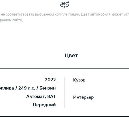
не соответствовать выбранной комплектации. Цвет автомобиля может отл
данном сайте.
Цвет
2022
Кузов
лива / 249 л.с. / Бензин
Автомат, 8AT
Интерьер
Передний