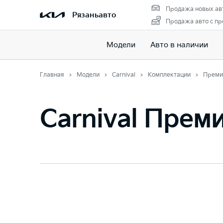
Продажа новых ав
Рязаньавто
Продажа авто с пр
Модели
Авто в наличии
Главная
Модели
Carnival
Комплектации
Преми
Carnival Прем