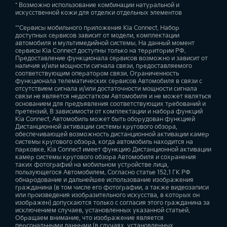
—
—
задних дверей (SEA)
* Возможно использование комбинации натуральной и
искусственной кожи для отделки отдельных элементов
—
—
**Сервисы мобильного приложения Kia Connect. Набор
Проекционные светодиодные фары
Камера для общения с пассажирами второго и третьего ряда
доступных сервисов зависит от модели, комплектации
автомобиля и мультимедийной системы. На данный момент
—
—
—
—
Предупреждение о начале движения впередиидущего
сервисы Kia Connect доступны только на территории РФ.
автомобиля (LVDA)
Предоставление функционала сервисов возможно и зависит от
наличия и/или мощности сигнала связи, предоставляемого
—
—
—
соответствующим оператором связи. Ограниченность
Розетка 220в в центральной консоли
функционала телематических сервисов Автомобиля в связи с
отсутствием сигнала и/или достаточности мощности сигнала
—
связи не является недостатком Автомобиля и не может являться
Система контроля внимания водителя (DAW)
основанием для предъявления соответствующих требований и
претензий. В зависимости от комплектации и набора функций
—
—
—
Kia Connect, Автомобиль может быть оборудован функцией
Два разъёма USB третьего ряда сидений для зарядки мобильных
Дистанционной активации системы кругового обзора,
устройств
обеспечивающей возможность дистанционной активации камер
системы кругового обзора, когда автомобиль находится на
—
Ассистент управления дальним светом (HBA)
парковке. Kia Connect имеет функцию Дистанционной активации
камер системы кругового обзора Автомобиля и сохранения
—
—
—
таких фотографий на мобильном устройстве лица,
пользующегося Автомобилем. Согласно статье 152.1 ГК РФ
Беспроводная зарядка для мобильных устройств
обнародование и дальнейшее использование изображения
гражданина (в том числе его фотографии, а также видеозаписи
Система предотвращения столкновения при выезде с парковки
или произведения изобразительного искусства, в которых он
—
—
задним ходом (PCA)
изображен) допускаются только с согласия этого гражданина за
исключением случаев, установленных указанной статьей.
—
—
Обращаем внимание, что изображение является
персональными данными (в случаях, установленных