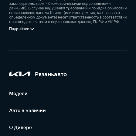
Камера заднего вида
законодательством – биометрическими персональными
данными). В случае нарушения требований и порядка обработки
—
персональных данных Клиент (или именуем так, как назван в
определенном документе) несет ответственность в соответствии
с законодательством о персональных данных, ГК РФ и УК РФ.
Система кругового обзора с 4 камерами (SVM)
Подробнее
—
—
Задние датчики парковки
Рязаньавто
Передние датчики парковки
—
Модели
Авто в наличии
Салонное зеркало заднего вида с автоматическим затемнением
—
—
О Дилере