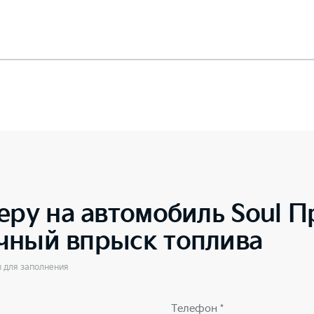
еру на автомобиль
Soul П
чный впрыск топлива
ы для заполнения
Телефон *