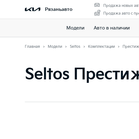
Продажа новых ав
Рязаньавто
Продажа авто с пр
Модели
Авто в наличии
Главная
Модели
Seltos
Комплектации
Прести
Seltos Прести