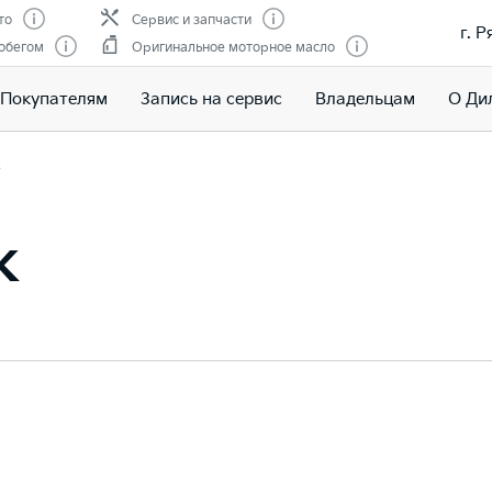
то
Сервис и запчасти
г. Р
обегом
Оригинальное моторное масло
Покупателям
Запись на сервис
Владельцам
О Ди
ж
ж