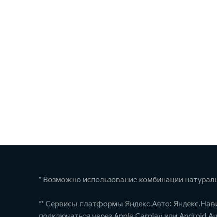
* Возможно использование комбинации натураль
** Сервисы платформы Яндекс.Авто: Яндекс.Нав
подключаться через Apple Carplay или Android Au