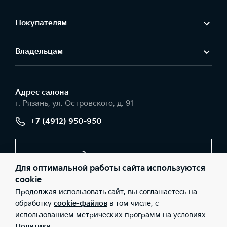
Покупателям
Владельцам
Адрес салонa
г. Рязань, ул. Островского, д. 91
+7 (4912) 950-950
Заказать звонок
Для оптимальной работы сайта используются
cookie
Продолжая использовать сайт, вы соглашаетесь на
© 2026 Юридические лица ООО «РЯЗАНЬАВТО» (Фактический
адрес: г. Рязань, ул. Островского, д. 91; Телефон: +7 (4912) 950-
обработку
cookie-файлов
в том числе, с
950; ИНН: 6228001789; ОГРН: 1026200957188), ООО «Киа
использованием метрических программ на условиях
Россия и СНГ» (Фактический адрес: г.Москва, Валовая 26;
Телефон: 8 800 301 08 80; ИНН: 7728674093; ОГРН:
Политики